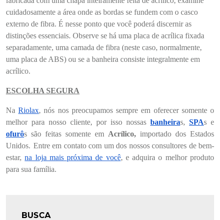
fabricada com uma chapa inteiramente feita de acrílico, examine
cuidadosamente a área onde as bordas se fundem com o casco
externo de fibra. É nesse ponto que você poderá discernir as
distinções essenciais. Observe se há uma placa de acrílica fixada
separadamente, uma camada de fibra (neste caso, normalmente,
uma placa de ABS) ou se a banheira consiste integralmente em
acrílico.
ESCOLHA SEGURA
Na
Riolax
, nós nos preocupamos sempre em oferecer somente o
melhor para nosso cliente, por isso nossas
banheira
s,
SPA
s e
ofurô
s são feitas somente em
Acrílico,
importado dos Estados
Unidos.
Entre em contato com um dos nossos consultores de bem-
estar,
na loja mais próxima de você
, e adquira o melhor produto
para sua família.
BUSCA