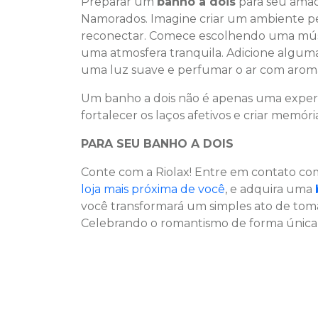
Preparar um
banho a dois
para seu amad
Namorados. Imagine criar um ambiente per
reconectar. Comece escolhendo uma músic
uma atmosfera tranquila. Adicione alguma
uma luz suave e perfumar o ar com aroma
Um banho a dois não é apenas uma exper
fortalecer os laços afetivos e criar memóri
PARA SEU BANHO A DOIS
Conte com a Riolax! Entre em contato co
loja mais próxima de você
, e adquira uma
você transformará um simples ato de tom
Celebrando o romantismo de forma única 