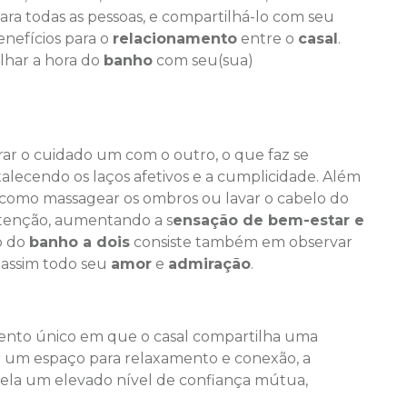
ara todas as pessoas, e compartilhá-lo com seu
nefícios para o
relacionamento
entre o
casal
.
har a hora do
banho
com seu(sua)
ar o cuidado um com o outro, o que faz se
alecendo os laços afetivos e a cumplicidade. Além
 como massagear os ombros ou lavar o cabelo do
atenção, aumentando a s
ensação de bem-estar e
o do
banho a dois
consiste também em observar
o assim todo seu
amor
e
admiração
.
nto único em que o casal compartilha uma
r um espaço para relaxamento e conexão, a
vela um elevado nível de confiança mútua,