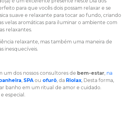
o(a) é um excelente presente neste Dia dos
feito para que vocês dois possam relaxar e se
a suave e relaxante para tocar ao fundo, criando
s velas aromáticas para iluminar o ambiente com
s relaxantes.
iência relaxante, mas também uma maneira de
as inesquecíveis.
m um dos nossos consultores de
bem-estar
,
na
banheira
,
SPA
ou
ofurô
, da
Riolax
, Desta forma,
ar banho em um ritual de amor e cuidado.
e especial.