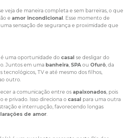
e veja de maneira completa e sem barreiras, o que
ção e
amor incondicional
. Esse momento de
r uma sensação de segurança e proximidade que
s é uma oportunidade do
casal
se desligar do
ro. Juntos em uma
banheira
,
SPA
ou
Ofurô
, da
os tecnológicos, TV e até mesmo dos filhos,
o outro.
lecer a comunicação entre os
apaixonados
, pois
 e privado. Isso direciona o
casal
para uma outra
istração e interrupção, favorecendo longas
larações de amor
.