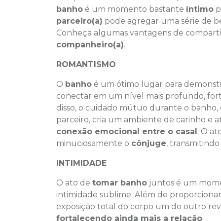
banho
é um momento bastante
íntimo
p
parceiro(a)
pode agregar uma série de be
Conheça algumas vantagens de compartil
companheiro(a)
.
ROMANTISMO
O
banho
é um ótimo lugar para demonstr
conectar em um nível mais profundo, fort
disso, o cuidado mútuo durante o banho,
parceiro, cria um ambiente de carinho e 
conexão emocional entre o casal
. O at
minuciosamente o
cônjuge
, transmitind
INTIMIDADE
O ato de
tomar banho
juntos é um mome
intimidade sublime. Além de proporciona
exposição total do corpo um do outro re
fortalecendo ainda mais a relação
.