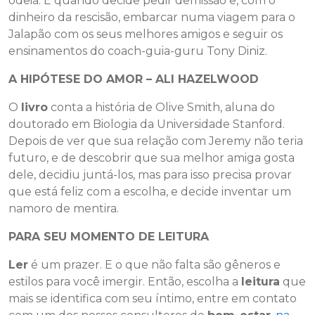
odeia. É quando decide pedir demissão e, com o
dinheiro da rescisão, embarcar numa viagem para o
Jalapão com os seus melhores amigos e seguir os
ensinamentos do coach-guia-guru Tony Diniz.
A HIPÓTESE DO AMOR – ALI HAZELWOOD
O
livro
conta a história de Olive Smith, aluna do
doutorado em Biologia da Universidade Stanford.
Depois de ver que sua relação com Jeremy não teria
futuro, e de descobrir que sua melhor amiga gosta
dele, decidiu juntá-los, mas para isso precisa provar
que está feliz com a escolha, e decide inventar um
namoro de mentira.
PARA SEU MOMENTO DE LEITURA
Ler
é um prazer. E o que não falta são gêneros e
estilos para você imergir. Então, escolha a
leitura
que
mais se identifica com seu íntimo, entre em contato