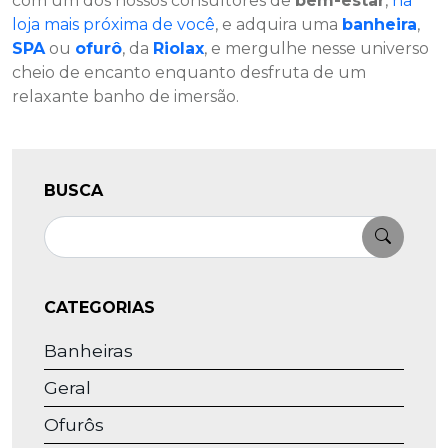
com um dos nossos consultores de
bem-estar
,
na
loja mais próxima de você
, e adquira uma
banheira
,
SPA
ou
ofurô
, da
Riolax
, e mergulhe nesse universo
cheio de encanto enquanto desfruta de um
relaxante banho de imersão.
BUSCA
Pesquisar
CATEGORIAS
Banheiras
Geral
Ofurôs