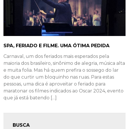
SPA, FERIADO E FILME. UMA ÓTIMA PEDIDA
Carnaval, um dos feriados mais esperados pela
maioria dos brasileiro, sinônimo de alegria, música alta
e muita folia. Mas há quem prefira o sossego do lar
do que curtir um bloquinho nas ruas. Para estas
pessoas, uma dica é aproveitar o feriado para
maratonar os filmes indicados ao Oscar 2024, evento
que já está batendo […]
BUSCA