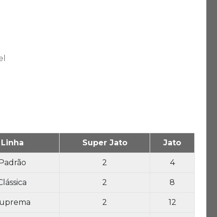
el
Linha
Super Jato
Jato
Padrão
2
4
Clássica
2
8
uprema
2
12