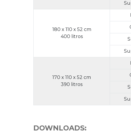
Su
180 x 110 x 52 cm
400 litros
S
Su
170 x 110 x 52 cm
390 litros
S
Su
DOWNLOADS: