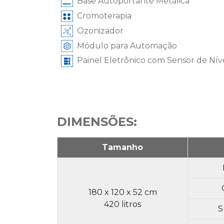
Base Autoportante Metálica
Cromoterapia
Ozonizador
Módulo para Automação
Painel Eletrônico com Sensor de Nív
DIMENSÕES:
Tamanho
180 x 120 x 52 cm
420 litros
S