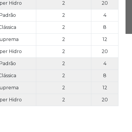
per Hidro
2
20
Padrão
2
4
Clássica
2
8
uprema
2
12
per Hidro
2
20
Padrão
2
4
Clássica
2
8
uprema
2
12
per Hidro
2
20