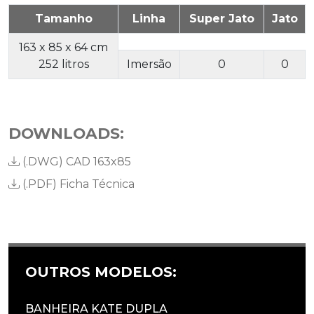
Tamanho
Linha
Super Jato
Jato
163 x 85 x 64 cm
252 litros
Imersão
0
0
DOWNLOADS:
(.DWG)
CAD 163x85
(.PDF)
Ficha Técnica
OUTROS MODELOS:
BANHEIRA KATE DUPLA