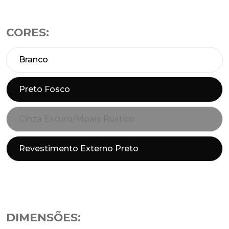
CORES:
Branco
Preto Fosco
Cinza Escuro/Moais Rústico
Revestimento Externo Preto
DIMENSÕES: